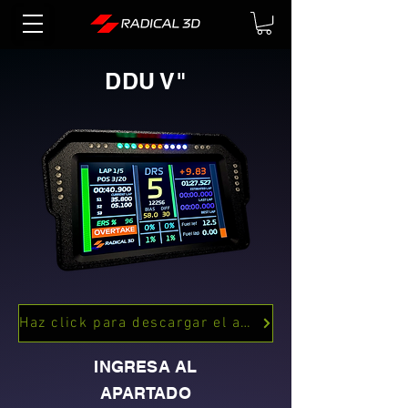
DDU V"
Haz click para descargar el archivo .shdevice (17 LEDS)
INGRESA AL
APARTADO