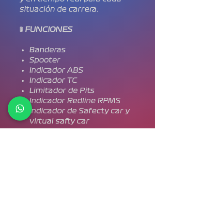
situación de carrera.
🚦
FUNCIONES
Banderas
Spooter
Indicador ABS
Indicador TC
Limitador de Pits
Indicador Redline RPMS
Indicador de Safecty car y
virtual safty car
📦 CONTENIDO
2x Iflag XX
1x Controladora
2x Cable 3 pines
1x Cable USB-C a USB-A
2x Soporte magnéticos