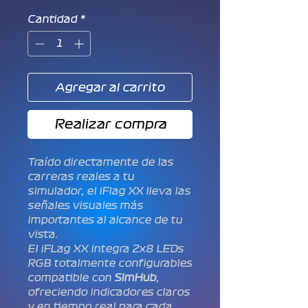
de
oferta
Cantidad
*
Agregar al carrito
Realizar compra
Traído directamente de las
carreras reales a tu
simulador, el iFlag XX lleva las
señales visuales más
importantes al alcance de tu
vista.
El iFLag XX integra 2x8 LEDs
RGB totalmente configurables
compatible con
SimHub
,
ofreciendo indicadores claros
y en tiempo real para cada