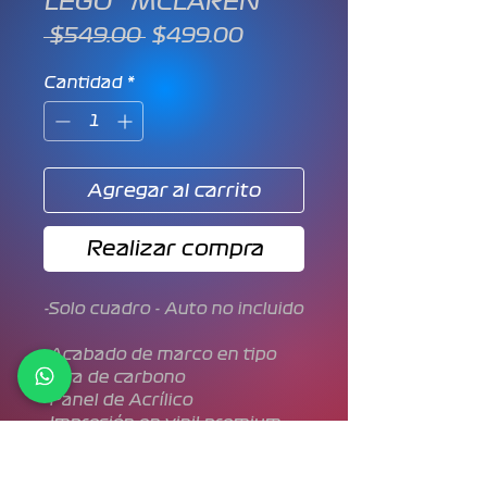
LEGO™ MCLAREN
Precio
Precio
 $549.00 
$499.00
de
oferta
Cantidad
*
Agregar al carrito
Realizar compra
-Solo cuadro - Auto no incluido
-Acabado de marco en tipo
fibra de carbono
-Panel de Acrílico
-Impresión en vinil premium
-Tamaño de 27.5cm * 21.5cm
-Soporte para pared