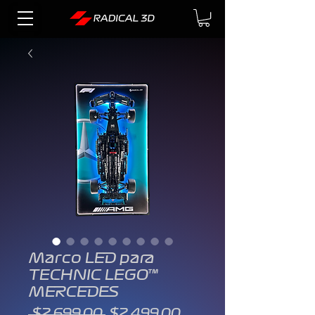
Marco LED para
TECHNIC LEGO™
MERCEDES
Precio
Precio
 $2,699.00 
$2,499.00