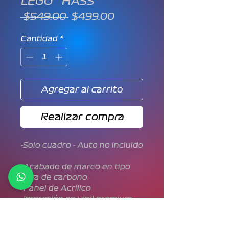
LEGO™ HASS
Precio
Precio
 $549.00 
$499.00
de
oferta
Cantidad
*
Agregar al carrito
Realizar compra
-Solo cuadro - Auto no incluido
-Acabado de marco en tipo
fibra de carbono
-Panel de Acrílico
-Impresión en vinil premium
-Tamaño de 27.5cm * 21.5cm
-Soporte para pared