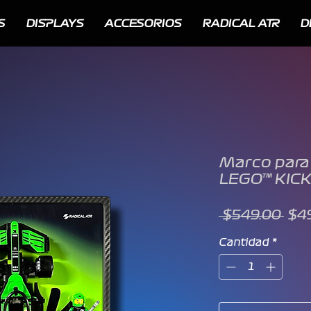
S
DISPLAYS
ACCESORIOS
RADICAL ATR
D
Marco para
LEGO™ KICK
Pre
 $549.00 
$4
Cantidad
*