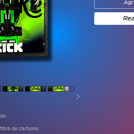
Agr
Rea
ido
fibra de carbono