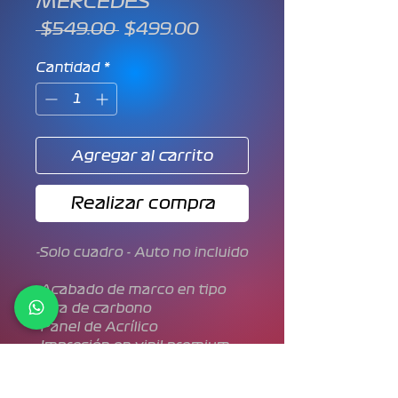
MERCEDES
Precio
Precio
 $549.00 
$499.00
de
oferta
Cantidad
*
Agregar al carrito
Realizar compra
-Solo cuadro - Auto no incluido
-Acabado de marco en tipo
fibra de carbono
-Panel de Acrílico
-Impresión en vinil premium
-Tamaño de 27.5cm * 21.5cm
-Soporte para pared