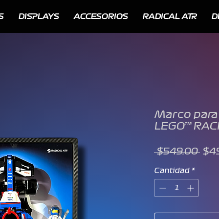
S
DISPLAYS
ACCESORIOS
RADICAL ATR
D
Marco para
LEGO™ RAC
Pre
 $549.00 
$4
Cantidad
*