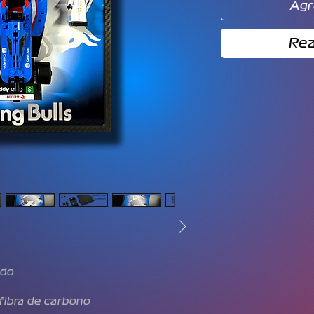
Agr
Rea
ido
fibra de carbono