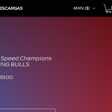
MXN ($)
ESCARGAS
 Speed Champions
ING BULLS
cio
Precio
99.00
de
oferta