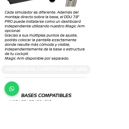
Cada simulador es diferente. Además del
montaje directo sobre la base, el DDU 7.8"
PRO puede instalarse como un dashboard
independiente utilizando nuestro Magic Arm
opcional.
Gracias a sus múltiples puntos de ajuste,
podrás colocar la pantalla exactamente
donde resulte más cómoda y visible,
independientemente de la base o estructura
de tu cockpit.
Magic Arm disponible por separado.
AGREGAR AL CARRITO MAGIC ARM
BASES COMPATIBLES
MOZA R3 / R5 / R9 / R12
Simagic Alpha Mini / Alpha / Alpha U
Fanatec CSL DD / GT DD Pro / ClubSport
DD / DD+
Magic Arm