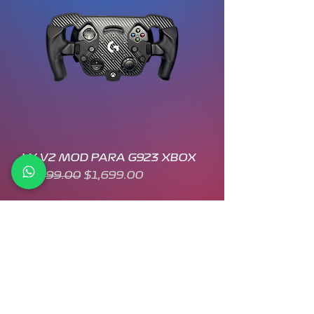
LX V2 MOD PARA G923 XBOX
Precio
Precio de oferta
$1,999.00
$1,699.00