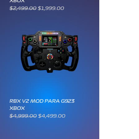
XBOX
Precio
Precio de oferta
$2,499.00
$1,999.00
RBX V2 MOD PARA G923
XBOX
Precio
Precio de oferta
$4,999.00
$4,499.00